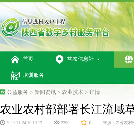




首页
益农信息社

培训服务
公益服务 > 新闻资讯 >
农业技术
> 详情
农业农村部部署长江流域
2020-11-24 10:19:13
2390
0
来源：
农业农村