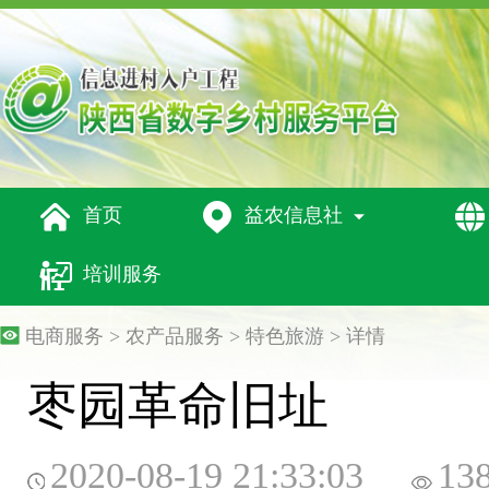




首页
益农信息社

培训服务
电商服务 > 农产品服务 > 特色旅游 > 详情
枣园革命旧址
2020-08-19 21:33:03
13