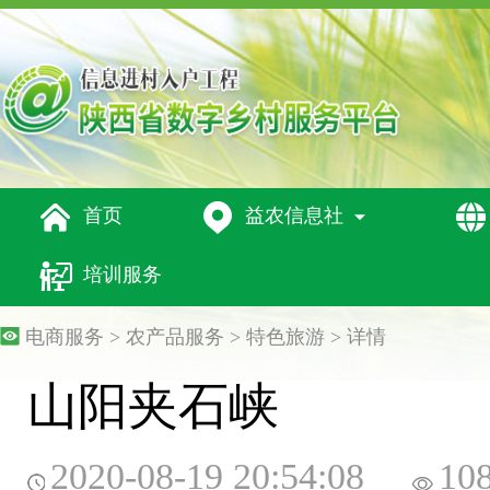




首页
益农信息社

培训服务
电商服务 > 农产品服务 > 特色旅游 > 详情
山阳夹石峡
2020-08-19 20:54:08
10