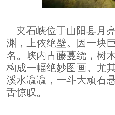
夹石峡位于山阳县月亮洞
渊，上依绝壁。因一块
名。峡内古藤蔓绕，树
构成一幅绝妙图画。尤
溪水瀛瀛，一斗大顽石
舌惊叹。