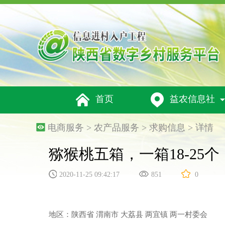


首页
益农信息社
电商服务 > 农产品服务 >
求购信息
> 详情
猕猴桃五箱，一箱18-25个
2020-11-25 09:42:17
851
0
地区：陕西省 渭南市 大荔县 两宜镇 两一村委会