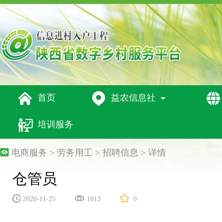




首页
益农信息社

培训服务
电商服务 > 劳务用工 >
招聘信息
> 详情
仓管员
2020-11-25
1813
0